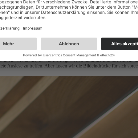
einkeller mit Raumkonzept, das ihn durch Charme und Stil zum echten 
r Wunsch unserer Kunden gelautet haben, als Sie zu Herr Zwinz ins Ga
nd ein Weinkeller, der für die begeisterten Sammler und ihre Stücke 
ete Auslese zu treffen. Aber lassen wir die Bildeindrücke für sich spre