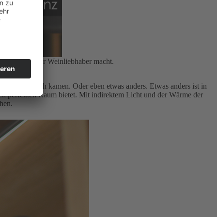
Wohlfühlort für Weinliebhaber macht.
lerie-Gespräch kamen. Oder eben etwas anders. Etwas anders ist in
den perfekten Raum bietet. Mit indirektem Licht und der Wärme der
chen.