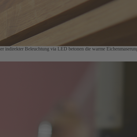
ter indirekter Beleuchtung via LED betonen die warme Eichenmaserung