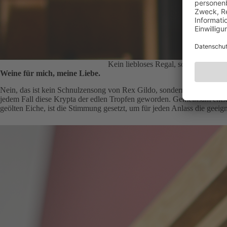
Kein liebloses Regal, sondern ein W
Weine für mich, meine Liebe.
Nein, das ist kein Schnulzensong von Rex Gildo, sondern so könnte de
jedem Fall diese Krypta der edlen Tropfen geworden. Gemeinsam entsta
geölten Eiche, ist die Stimmung gesetzt, um für jeden Anlass die geeign