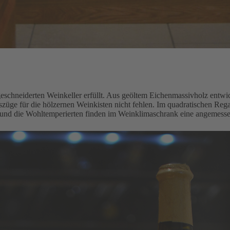
schneiderten Weinkeller erfüllt. Aus geöltem Eichenmassivholz entwi
szüge für die hölzernen Weinkisten nicht fehlen. Im quadratischen Reg
 und die Wohltemperierten finden im Weinklimaschrank eine angemesse