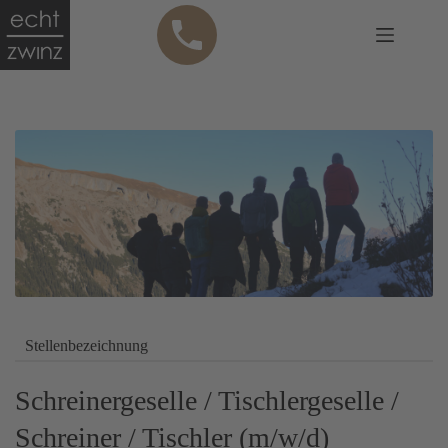
Zum
Anru
Inhalt
fen
springen
Stellenbezeichnung
Schreinergeselle / Tischlergeselle /
Schreiner / Tischler (m/w/d)