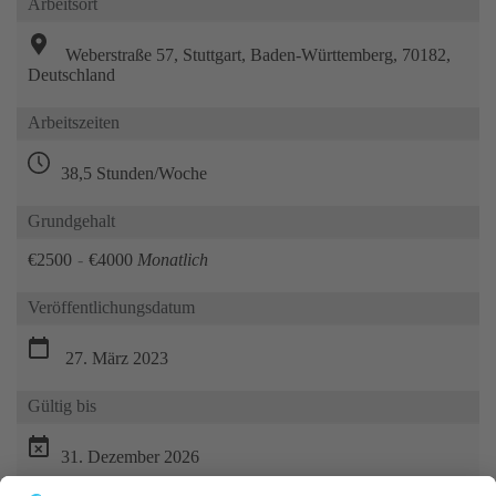
Arbeitsort
Weberstraße 57, Stuttgart, Baden-Württemberg, 70182,
Deutschland
Arbeitszeiten
38,5 Stunden/Woche
Grundgehalt
€2500
-
€4000
Monatlich
Veröffentlichungsdatum
27. März 2023
Gültig bis
31. Dezember 2026