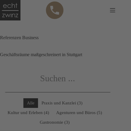
Zum
Anru
Inhalt
fen
springen
Referenzen Business
Geschäftsräume maßgeschreinert in Stuttgart
Alle
Praxis und Kanzlei
(3)
Kultur und Erleben
(4)
Agenturen und Büros
(5)
Gastronomie
(3)