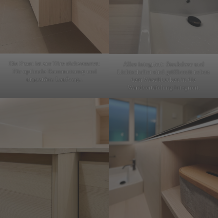
Die Front ist zur Türe rückversetzt:
Alles integriert: Steckdose und
Für optimale Raumnutzung und
Lichtschalter sind griffbereit neben
ungestörte Laufwege.
dem Waschbecken in die
Wandvertäfelung integriert.