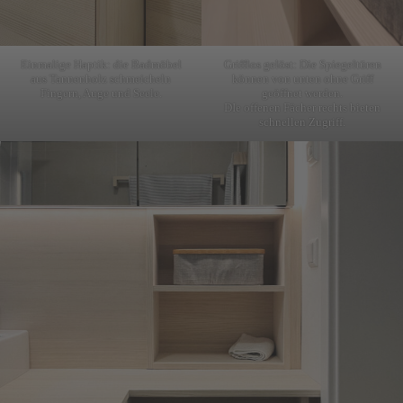
Einmalige Haptik: die Badmöbel
Grifflos gelöst: Die Spiegeltüren
aus Tannenholz schmeicheln
können von unten ohne Griff
Fingern, Auge und Seele.
geöffnet werden.
DIe offenen Fächer rechts bieten
schnellen Zugriff.