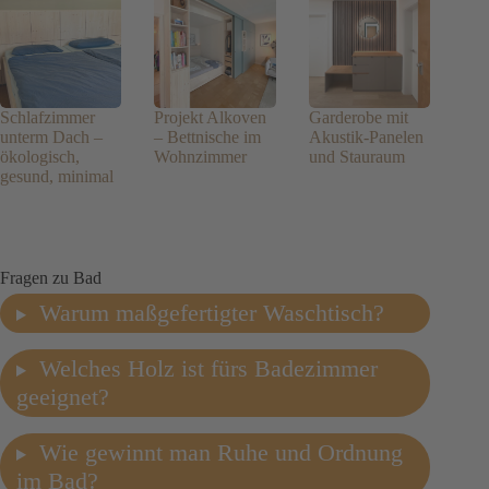
Schlafzimmer
Projekt Alkoven
Garderobe mit
unterm Dach –
– Bettnische im
Akustik-Panelen
ökologisch,
Wohnzimmer
und Stauraum
gesund, minimal
Fragen zu Bad
Warum maßgefertigter Waschtisch?
Welches Holz ist fürs Badezimmer
geeignet?
Wie gewinnt man Ruhe und Ordnung
im Bad?