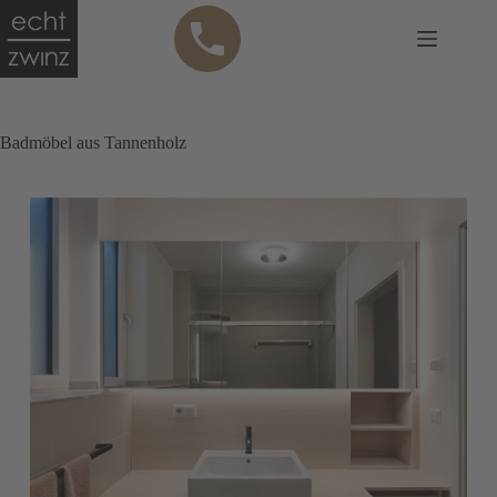
Zum
Anru
Inhalt
fen
springen
Badmöbel aus Tannenholz