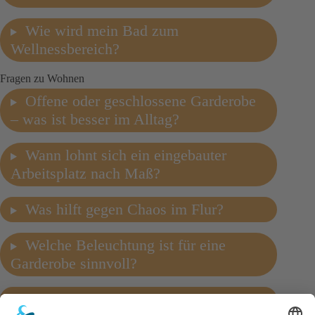
Wie wird mein Bad zum
Wellnessbereich?
Fragen zu Wohnen
Offene oder geschlossene Garderobe
– was ist besser im Alltag?
Wann lohnt sich ein eingebauter
Arbeitsplatz nach Maß?
Was hilft gegen Chaos im Flur?
Welche Beleuchtung ist für eine
Garderobe sinnvoll?
Welche Garderobe für schmalen Flur?