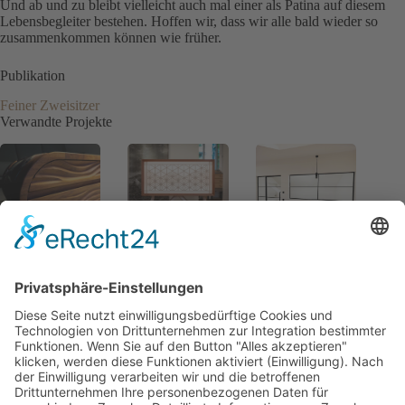
Und ab und zu bleibt vielleicht auch mal einer als Patina auf diesem
Lebensbegleiter bestehen. Hoffen wir, dass wir alle bald wieder so
zusammenkommen können wie früher.
Publikation
Feiner Zweisitzer
Verwandte Projekte
Sofamöbel
Aufgehende
Lofttür aus Stahl
„Gestaltenwandl
Sonne –
mit Innenfenster
er“ –
Gesellenstück
Gesellenstück
von Kolja
von David
Schultheiß, 2025
Leuthe, 2024