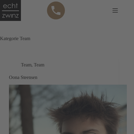
Zum
Anru
Inhalt
fen
springen
Kategorie
Team
Team
,
Team
Oona Steensen