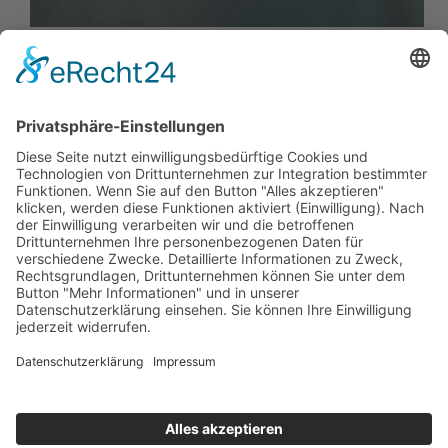
Geschäftsinhaber | Schreinermeister | Raumkurator
r.zwinz@zwinz.de geboren 1964 in Stuttgart,
verheiratet, 2 Kinder Rudolf Zwinz ist Gründer,
Planer und Designer besonderer Räume. Seit
Jahrzehnten widmet er sich der Frage, wie Räume
wirken – nicht nur funktional, sondern im tieferen
Sinn…
Monika Kurfeß
17. Juni 2014
Starten wir Ihr Projekt
Jetzt Anfrage schicken.